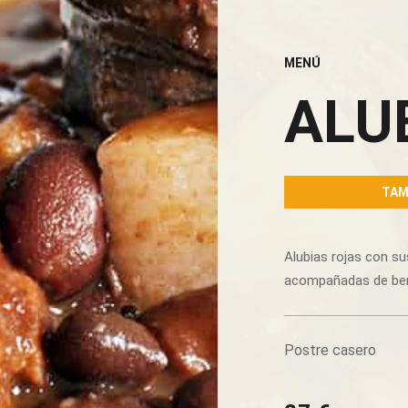
MENÚ
ALU
TAM
Alubias rojas con s
acompañadas de berz
Postre casero